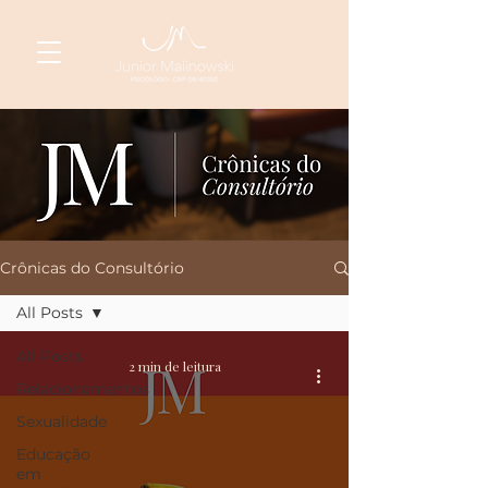
Crônicas do Consultório
All Posts
All Posts
2 min de leitura
Relacionamentos
Sexualidade
Educação
em