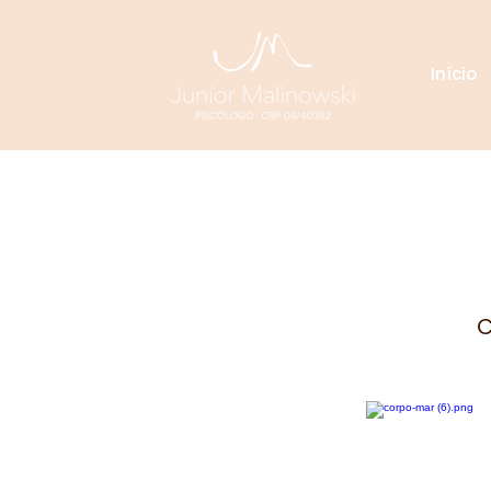
Início
C