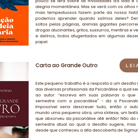
pouco se lerá sobre as frivolidades da vida e 
alegria momentânea. Mas se verá com os olhos n
mais tempestuosos fazem parte da nossa histó
podemos aprender quando saímos deles? Dem
soltos pelas páginas, animais gigantes percorre
drogas alucinantes, gritos, sussurros, mentiras e 
e delírios, todos afugentados em algumas deze
papel.
Carta ao Grande Outro
LEI
Este pequeno trabalho é a resposta a um desafio
das diversas profissionais da Psicanálise a qual s
ao autor: “escreva em suas palavras o que
semestre com a psicanálise" - diz a Psicanali
Impossível seria descrever tudo, então o aut
mundo uma pequena obra, uma síntese, um textí
que absorveu da psicanálise até então! Não do
semestre atual ao qual o desafio sugere, mas
desde que conheceu a dita descoberta de Sigmun