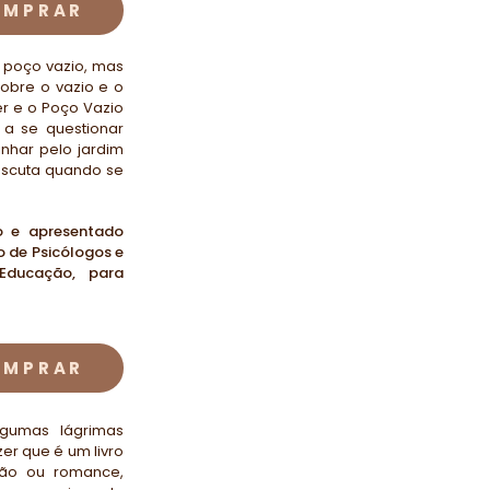
OMPRAR
 poço vazio, mas
obre o vazio e o
r e o Poço Vazio
 a se questionar
nhar pelo jardim
escuta quando se
o e apresentado
 de Psicólogos e
Educação, para
OMPRAR
lgumas lágrimas
zer que é um livro
xão ou romance,