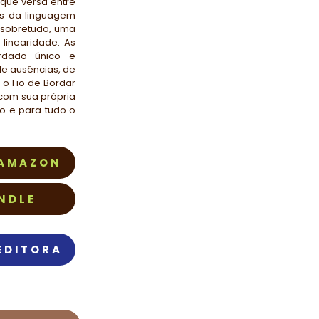
 que versa entre
es da linguagem
 sobretudo, uma
linearidade. As
rdado único e
de ausências, de
 o Fio de Bordar
 com sua própria
ito e para tudo o
 AMAZON
NDLE
EDITORA