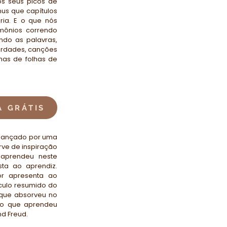
os seus picos de
us que capítulos
ria. E o que nós
ônios correndo
ndo as palavras,
verdades, canções
nas de folhas de
A GRÁTIS
 lançado por uma
erve de inspiração
 aprendeu neste
sta ao aprendiz.
or apresenta ao
culo resumido do
 que absorveu no
 o que aprendeu
d Freud.