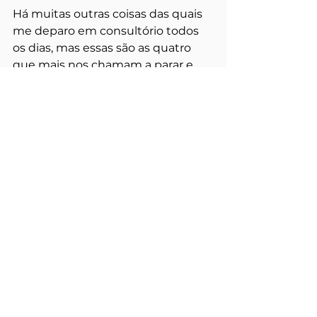
Há muitas outras coisas das quais 
me deparo em consultório todos 
os dias, mas essas são as quatro 
que mais nos chamam a parar e 
avaliar. Em breve, conversaremos 
mais sobre isso. 
Se você acha que está passando 
por isso e não está conseguindo 
mediar, talvez a psicoterapia possa 
lhe ajudar!
Relacionamentos
Ver tudo
Posts recentes